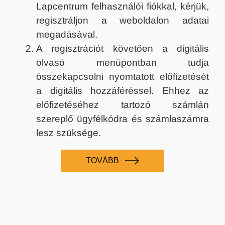
Lapcentrum felhasználói fiókkal, kérjük,
regisztráljon a weboldalon adatai
megadásával.
A regisztrációt követően a digitális
olvasó menüpontban tudja
összekapcsolni nyomtatott előfizetését
a digitális hozzáféréssel. Ehhez az
előfizetéséhez tartozó számlán
szereplő ügyfélkódra és számlaszámra
lesz szüksége.
TOVÁBB