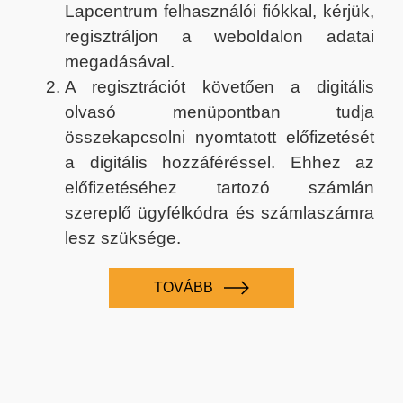
Lapcentrum felhasználói fiókkal, kérjük,
regisztráljon a weboldalon adatai
megadásával.
A regisztrációt követően a digitális
olvasó menüpontban tudja
összekapcsolni nyomtatott előfizetését
a digitális hozzáféréssel. Ehhez az
előfizetéséhez tartozó számlán
szereplő ügyfélkódra és számlaszámra
lesz szüksége.
TOVÁBB