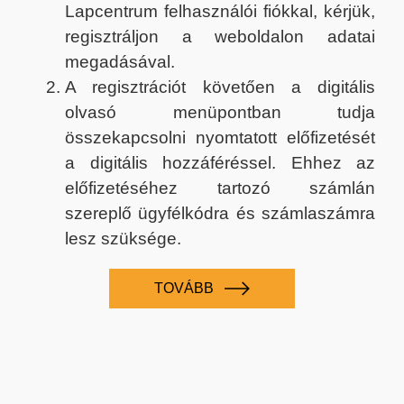
Lapcentrum felhasználói fiókkal, kérjük,
regisztráljon a weboldalon adatai
megadásával.
A regisztrációt követően a digitális
olvasó menüpontban tudja
összekapcsolni nyomtatott előfizetését
a digitális hozzáféréssel. Ehhez az
előfizetéséhez tartozó számlán
szereplő ügyfélkódra és számlaszámra
lesz szüksége.
TOVÁBB