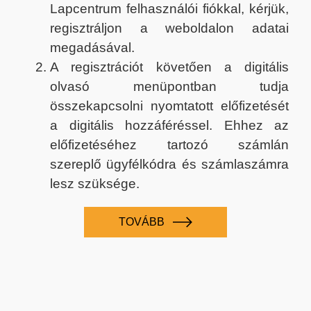
Lapcentrum felhasználói fiókkal, kérjük,
regisztráljon a weboldalon adatai
megadásával.
A regisztrációt követően a digitális
olvasó menüpontban tudja
összekapcsolni nyomtatott előfizetését
a digitális hozzáféréssel. Ehhez az
előfizetéséhez tartozó számlán
szereplő ügyfélkódra és számlaszámra
lesz szüksége.
TOVÁBB