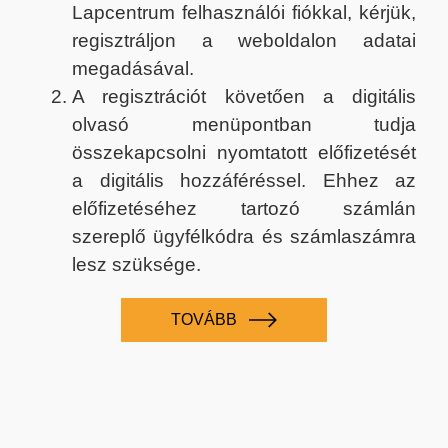
Lapcentrum felhasználói fiókkal, kérjük,
regisztráljon a weboldalon adatai
megadásával.
A regisztrációt követően a digitális
olvasó menüpontban tudja
összekapcsolni nyomtatott előfizetését
a digitális hozzáféréssel. Ehhez az
előfizetéséhez tartozó számlán
szereplő ügyfélkódra és számlaszámra
lesz szüksége.
TOVÁBB