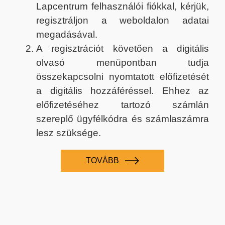
Lapcentrum felhasználói fiókkal, kérjük,
regisztráljon a weboldalon adatai
megadásával.
A regisztrációt követően a digitális
olvasó menüpontban tudja
összekapcsolni nyomtatott előfizetését
a digitális hozzáféréssel. Ehhez az
előfizetéséhez tartozó számlán
szereplő ügyfélkódra és számlaszámra
lesz szüksége.
TOVÁBB