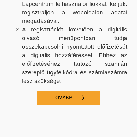
Lapcentrum felhasználói fiókkal, kérjük,
regisztráljon a weboldalon adatai
megadásával.
A regisztrációt követően a digitális
olvasó menüpontban tudja
összekapcsolni nyomtatott előfizetését
a digitális hozzáféréssel. Ehhez az
előfizetéséhez tartozó számlán
szereplő ügyfélkódra és számlaszámra
lesz szüksége.
TOVÁBB