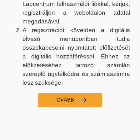
Lapcentrum felhasználói fiókkal, kérjük,
regisztráljon a weboldalon adatai
megadásával.
A regisztrációt követően a digitális
olvasó menüpontban tudja
összekapcsolni nyomtatott előfizetését
a digitális hozzáféréssel. Ehhez az
előfizetéséhez tartozó számlán
szereplő ügyfélkódra és számlaszámra
lesz szüksége.
TOVÁBB