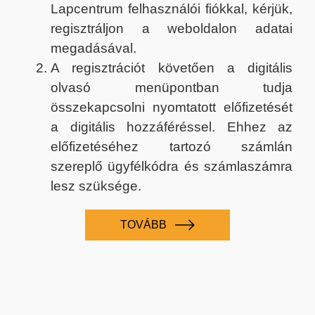
Lapcentrum felhasználói fiókkal, kérjük,
regisztráljon a weboldalon adatai
megadásával.
A regisztrációt követően a digitális
olvasó menüpontban tudja
összekapcsolni nyomtatott előfizetését
a digitális hozzáféréssel. Ehhez az
előfizetéséhez tartozó számlán
szereplő ügyfélkódra és számlaszámra
lesz szüksége.
TOVÁBB