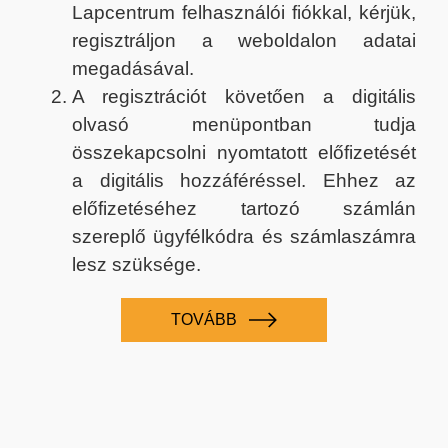
Lapcentrum felhasználói fiókkal, kérjük,
regisztráljon a weboldalon adatai
megadásával.
A regisztrációt követően a digitális
olvasó menüpontban tudja
összekapcsolni nyomtatott előfizetését
a digitális hozzáféréssel. Ehhez az
előfizetéséhez tartozó számlán
szereplő ügyfélkódra és számlaszámra
lesz szüksége.
TOVÁBB