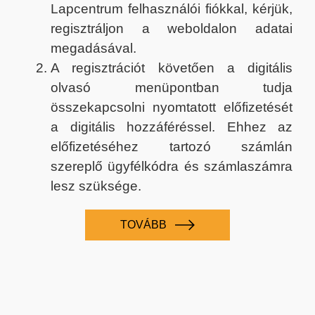
Lapcentrum felhasználói fiókkal, kérjük,
regisztráljon a weboldalon adatai
megadásával.
A regisztrációt követően a digitális
olvasó menüpontban tudja
összekapcsolni nyomtatott előfizetését
a digitális hozzáféréssel. Ehhez az
előfizetéséhez tartozó számlán
szereplő ügyfélkódra és számlaszámra
lesz szüksége.
TOVÁBB