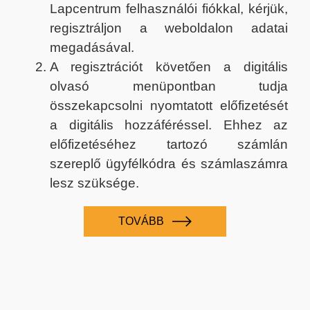
Lapcentrum felhasználói fiókkal, kérjük,
regisztráljon a weboldalon adatai
megadásával.
A regisztrációt követően a digitális
olvasó menüpontban tudja
összekapcsolni nyomtatott előfizetését
a digitális hozzáféréssel. Ehhez az
előfizetéséhez tartozó számlán
szereplő ügyfélkódra és számlaszámra
lesz szüksége.
TOVÁBB