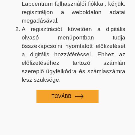
Lapcentrum felhasználói fiókkal, kérjük,
regisztráljon a weboldalon adatai
megadásával.
A regisztrációt követően a digitális
olvasó menüpontban tudja
összekapcsolni nyomtatott előfizetését
a digitális hozzáféréssel. Ehhez az
előfizetéséhez tartozó számlán
szereplő ügyfélkódra és számlaszámra
lesz szüksége.
TOVÁBB