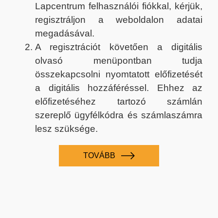
Lapcentrum felhasználói fiókkal, kérjük,
regisztráljon a weboldalon adatai
megadásával.
A regisztrációt követően a digitális
olvasó menüpontban tudja
összekapcsolni nyomtatott előfizetését
a digitális hozzáféréssel. Ehhez az
előfizetéséhez tartozó számlán
szereplő ügyfélkódra és számlaszámra
lesz szüksége.
TOVÁBB