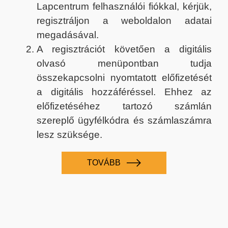
Lapcentrum felhasználói fiókkal, kérjük,
regisztráljon a weboldalon adatai
megadásával.
A regisztrációt követően a digitális
olvasó menüpontban tudja
összekapcsolni nyomtatott előfizetését
a digitális hozzáféréssel. Ehhez az
előfizetéséhez tartozó számlán
szereplő ügyfélkódra és számlaszámra
lesz szüksége.
TOVÁBB