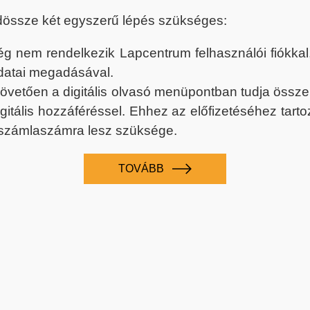
dössze két egyszerű lépés szükséges:
nem rendelkezik Lapcentrum felhasználói fiókkal, k
datai megadásával.
 követően a digitális olvasó menüpontban tudja össz
digitális hozzáféréssel. Ehhez az előfizetéséhez tar
 számlaszámra lesz szüksége.
TOVÁBB