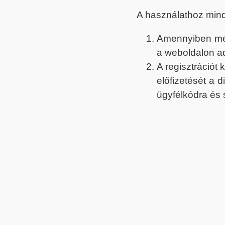
A használathoz min
Amennyiben még 
a weboldalon a
A regisztrációt
előfizetését a 
ügyfélkódra és