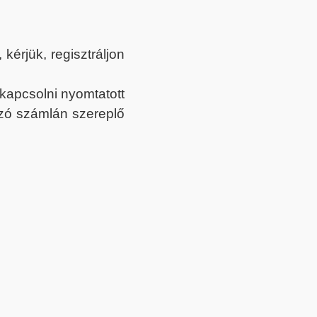
érjük, regisztráljon
ekapcsolni nyomtatott
tozó számlán szereplő