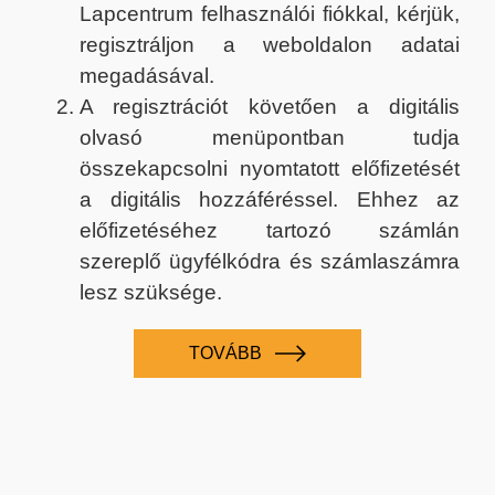
Lapcentrum felhasználói fiókkal, kérjük,
regisztráljon a weboldalon adatai
megadásával.
A regisztrációt követően a digitális
olvasó menüpontban tudja
összekapcsolni nyomtatott előfizetését
a digitális hozzáféréssel. Ehhez az
előfizetéséhez tartozó számlán
szereplő ügyfélkódra és számlaszámra
lesz szüksége.
TOVÁBB