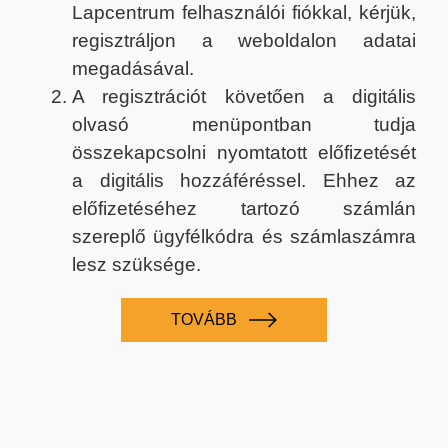
Lapcentrum felhasználói fiókkal, kérjük,
regisztráljon a weboldalon adatai
megadásával.
A regisztrációt követően a digitális
olvasó menüpontban tudja
összekapcsolni nyomtatott előfizetését
a digitális hozzáféréssel. Ehhez az
előfizetéséhez tartozó számlán
szereplő ügyfélkódra és számlaszámra
lesz szüksége.
TOVÁBB