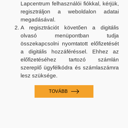
Lapcentrum felhasználói fiókkal, kérjük,
regisztráljon a weboldalon adatai
megadásával.
A regisztrációt követően a digitális
olvasó menüpontban tudja
összekapcsolni nyomtatott előfizetését
a digitális hozzáféréssel. Ehhez az
előfizetéséhez tartozó számlán
szereplő ügyfélkódra és számlaszámra
lesz szüksége.
TOVÁBB