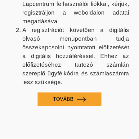
Lapcentrum felhasználói fiókkal, kérjük,
regisztráljon a weboldalon adatai
megadásával.
A regisztrációt követően a digitális
olvasó menüpontban tudja
összekapcsolni nyomtatott előfizetését
a digitális hozzáféréssel. Ehhez az
előfizetéséhez tartozó számlán
szereplő ügyfélkódra és számlaszámra
lesz szüksége.
TOVÁBB