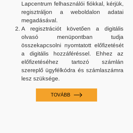
Lapcentrum felhasználói fiókkal, kérjük,
regisztráljon a weboldalon adatai
megadásával.
A regisztrációt követően a digitális
olvasó menüpontban tudja
összekapcsolni nyomtatott előfizetését
a digitális hozzáféréssel. Ehhez az
előfizetéséhez tartozó számlán
szereplő ügyfélkódra és számlaszámra
lesz szüksége.
TOVÁBB