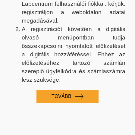
Lapcentrum felhasználói fiókkal, kérjük,
regisztráljon a weboldalon adatai
megadásával.
A regisztrációt követően a digitális
olvasó menüpontban tudja
összekapcsolni nyomtatott előfizetését
a digitális hozzáféréssel. Ehhez az
előfizetéséhez tartozó számlán
szereplő ügyfélkódra és számlaszámra
lesz szüksége.
TOVÁBB