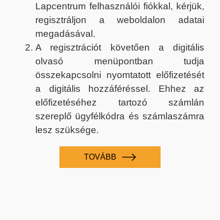
Lapcentrum felhasználói fiókkal, kérjük,
regisztráljon a weboldalon adatai
megadásával.
A regisztrációt követően a digitális
olvasó menüpontban tudja
összekapcsolni nyomtatott előfizetését
a digitális hozzáféréssel. Ehhez az
előfizetéséhez tartozó számlán
szereplő ügyfélkódra és számlaszámra
lesz szüksége.
TOVÁBB