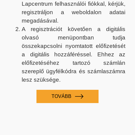
Lapcentrum felhasználói fiókkal, kérjük,
regisztráljon a weboldalon adatai
megadásával.
A regisztrációt követően a digitális
olvasó menüpontban tudja
összekapcsolni nyomtatott előfizetését
a digitális hozzáféréssel. Ehhez az
előfizetéséhez tartozó számlán
szereplő ügyfélkódra és számlaszámra
lesz szüksége.
TOVÁBB