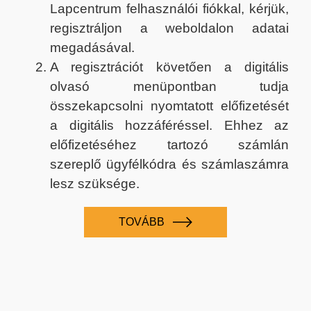
Lapcentrum felhasználói fiókkal, kérjük,
regisztráljon a weboldalon adatai
megadásával.
A regisztrációt követően a digitális
olvasó menüpontban tudja
összekapcsolni nyomtatott előfizetését
a digitális hozzáféréssel. Ehhez az
előfizetéséhez tartozó számlán
szereplő ügyfélkódra és számlaszámra
lesz szüksége.
TOVÁBB