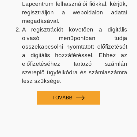
Lapcentrum felhasználói fiókkal, kérjük,
regisztráljon a weboldalon adatai
megadásával.
A regisztrációt követően a digitális
olvasó menüpontban tudja
összekapcsolni nyomtatott előfizetését
a digitális hozzáféréssel. Ehhez az
előfizetéséhez tartozó számlán
szereplő ügyfélkódra és számlaszámra
lesz szüksége.
TOVÁBB