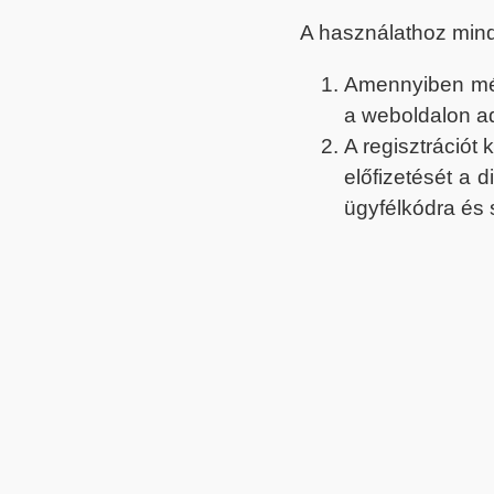
A használathoz min
Amennyiben még 
a weboldalon a
A regisztrációt
előfizetését a 
ügyfélkódra és