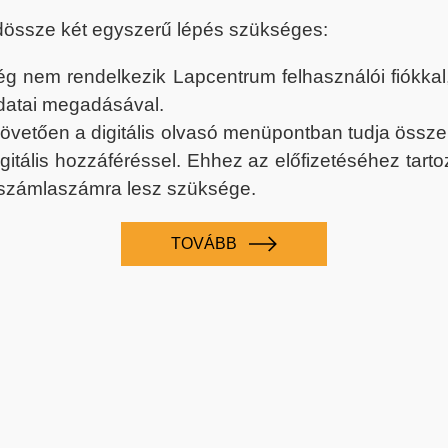
dössze két egyszerű lépés szükséges:
nem rendelkezik Lapcentrum felhasználói fiókkal, k
datai megadásával.
 követően a digitális olvasó menüpontban tudja össz
digitális hozzáféréssel. Ehhez az előfizetéséhez tar
 számlaszámra lesz szüksége.
TOVÁBB