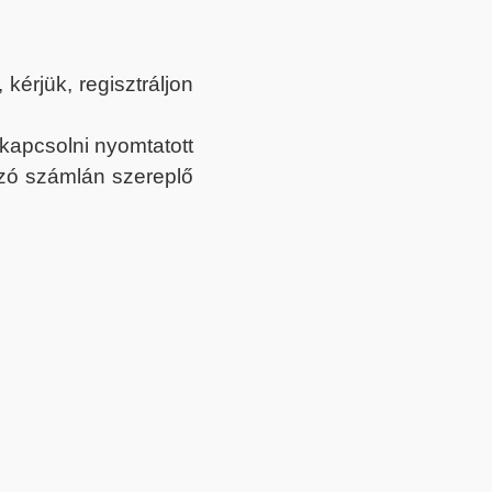
érjük, regisztráljon
ekapcsolni nyomtatott
tozó számlán szereplő