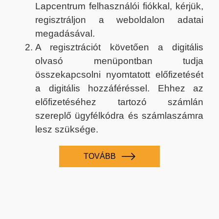
Lapcentrum felhasználói fiókkal, kérjük,
regisztráljon a weboldalon adatai
megadásával.
A regisztrációt követően a digitális
olvasó menüpontban tudja
összekapcsolni nyomtatott előfizetését
a digitális hozzáféréssel. Ehhez az
előfizetéséhez tartozó számlán
szereplő ügyfélkódra és számlaszámra
lesz szüksége.
TOVÁBB