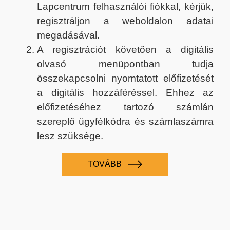
Lapcentrum felhasználói fiókkal, kérjük,
regisztráljon a weboldalon adatai
megadásával.
A regisztrációt követően a digitális
olvasó menüpontban tudja
összekapcsolni nyomtatott előfizetését
a digitális hozzáféréssel. Ehhez az
előfizetéséhez tartozó számlán
szereplő ügyfélkódra és számlaszámra
lesz szüksége.
TOVÁBB