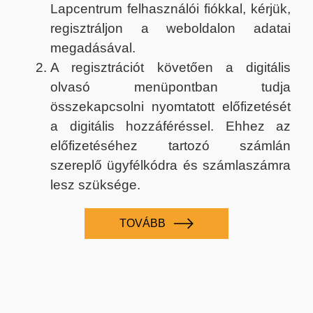
Lapcentrum felhasználói fiókkal, kérjük,
regisztráljon a weboldalon adatai
megadásával.
A regisztrációt követően a digitális
olvasó menüpontban tudja
összekapcsolni nyomtatott előfizetését
a digitális hozzáféréssel. Ehhez az
előfizetéséhez tartozó számlán
szereplő ügyfélkódra és számlaszámra
lesz szüksége.
TOVÁBB