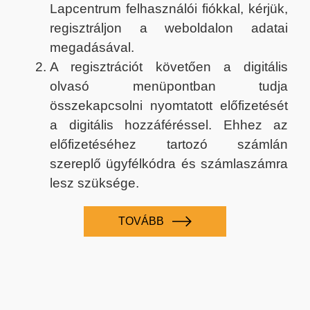
Lapcentrum felhasználói fiókkal, kérjük,
regisztráljon a weboldalon adatai
megadásával.
A regisztrációt követően a digitális
olvasó menüpontban tudja
összekapcsolni nyomtatott előfizetését
a digitális hozzáféréssel. Ehhez az
előfizetéséhez tartozó számlán
szereplő ügyfélkódra és számlaszámra
lesz szüksége.
TOVÁBB