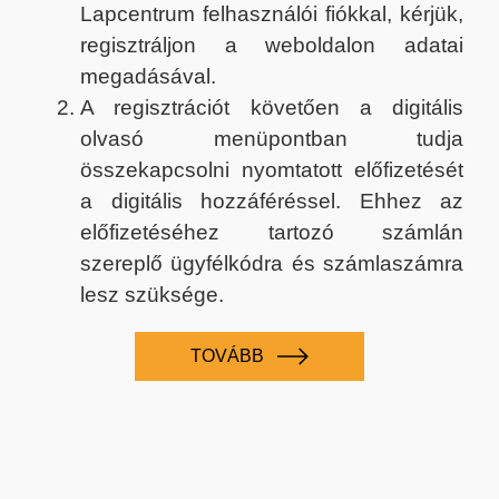
Lapcentrum felhasználói fiókkal, kérjük,
regisztráljon a weboldalon adatai
megadásával.
A regisztrációt követően a digitális
olvasó menüpontban tudja
összekapcsolni nyomtatott előfizetését
a digitális hozzáféréssel. Ehhez az
előfizetéséhez tartozó számlán
szereplő ügyfélkódra és számlaszámra
lesz szüksége.
TOVÁBB