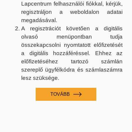
Lapcentrum felhasználói fiókkal, kérjük,
regisztráljon a weboldalon adatai
megadásával.
A regisztrációt követően a digitális
olvasó menüpontban tudja
összekapcsolni nyomtatott előfizetését
a digitális hozzáféréssel. Ehhez az
előfizetéséhez tartozó számlán
szereplő ügyfélkódra és számlaszámra
lesz szüksége.
TOVÁBB