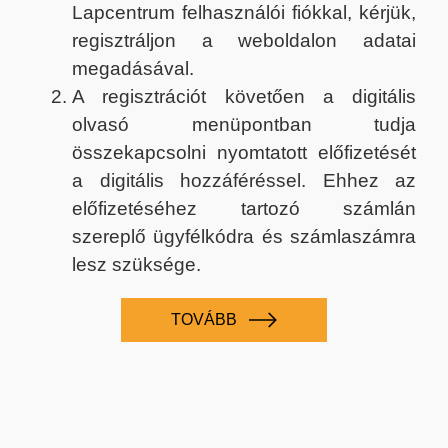
Lapcentrum felhasználói fiókkal, kérjük,
regisztráljon a weboldalon adatai
megadásával.
A regisztrációt követően a digitális
olvasó menüpontban tudja
összekapcsolni nyomtatott előfizetését
a digitális hozzáféréssel. Ehhez az
előfizetéséhez tartozó számlán
szereplő ügyfélkódra és számlaszámra
lesz szüksége.
TOVÁBB