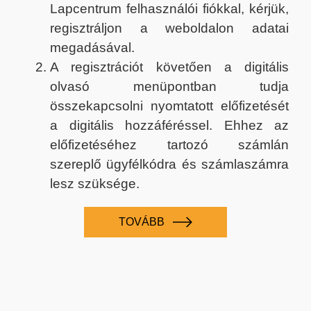
Lapcentrum felhasználói fiókkal, kérjük,
regisztráljon a weboldalon adatai
megadásával.
A regisztrációt követően a digitális
olvasó menüpontban tudja
összekapcsolni nyomtatott előfizetését
a digitális hozzáféréssel. Ehhez az
előfizetéséhez tartozó számlán
szereplő ügyfélkódra és számlaszámra
lesz szüksége.
TOVÁBB