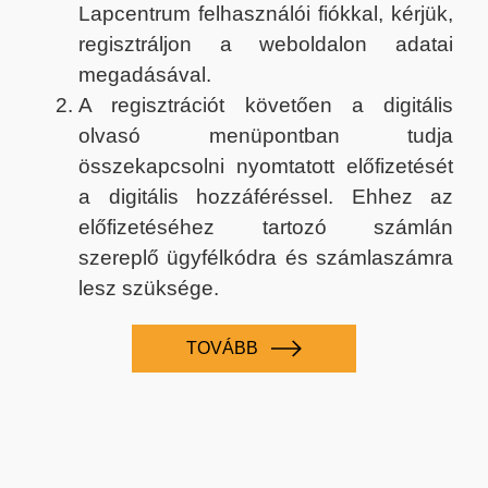
Lapcentrum felhasználói fiókkal, kérjük,
regisztráljon a weboldalon adatai
megadásával.
A regisztrációt követően a digitális
olvasó menüpontban tudja
összekapcsolni nyomtatott előfizetését
a digitális hozzáféréssel. Ehhez az
előfizetéséhez tartozó számlán
szereplő ügyfélkódra és számlaszámra
lesz szüksége.
TOVÁBB