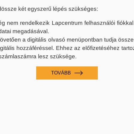
dössze két egyszerű lépés szükséges:
nem rendelkezik Lapcentrum felhasználói fiókkal, k
datai megadásával.
 követően a digitális olvasó menüpontban tudja össz
digitális hozzáféréssel. Ehhez az előfizetéséhez tar
 számlaszámra lesz szüksége.
TOVÁBB