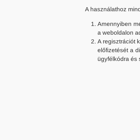
A használathoz min
Amennyiben még 
a weboldalon a
A regisztrációt
előfizetését a 
ügyfélkódra és