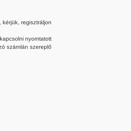
érjük, regisztráljon
ekapcsolni nyomtatott
tozó számlán szereplő