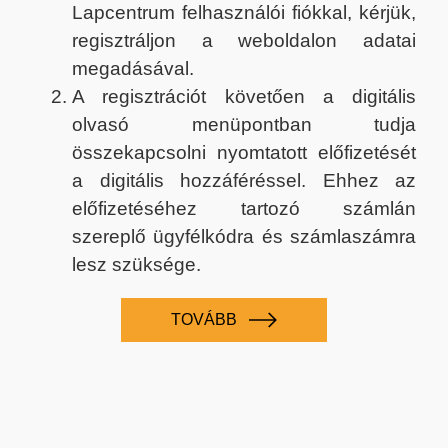
Lapcentrum felhasználói fiókkal, kérjük,
regisztráljon a weboldalon adatai
megadásával.
A regisztrációt követően a digitális
olvasó menüpontban tudja
összekapcsolni nyomtatott előfizetését
a digitális hozzáféréssel. Ehhez az
előfizetéséhez tartozó számlán
szereplő ügyfélkódra és számlaszámra
lesz szüksége.
TOVÁBB