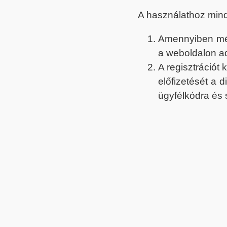
A használathoz min
Amennyiben még 
a weboldalon a
A regisztrációt
előfizetését a 
ügyfélkódra és