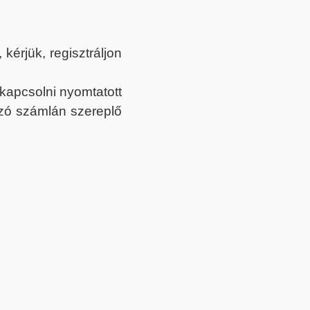
érjük, regisztráljon
ekapcsolni nyomtatott
tozó számlán szereplő