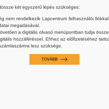
dössze két egyszerű lépés szükséges:
nem rendelkezik Lapcentrum felhasználói fiókkal, k
datai megadásával.
 követően a digitális olvasó menüpontban tudja össz
digitális hozzáféréssel. Ehhez az előfizetéséhez tar
 számlaszámra lesz szüksége.
TOVÁBB