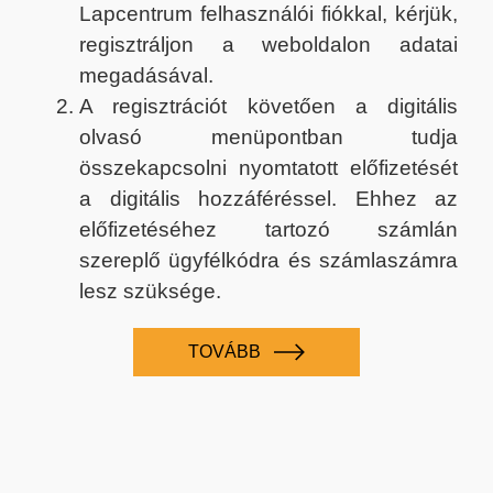
Lapcentrum felhasználói fiókkal, kérjük,
regisztráljon a weboldalon adatai
megadásával.
A regisztrációt követően a digitális
olvasó menüpontban tudja
összekapcsolni nyomtatott előfizetését
a digitális hozzáféréssel. Ehhez az
előfizetéséhez tartozó számlán
szereplő ügyfélkódra és számlaszámra
lesz szüksége.
TOVÁBB