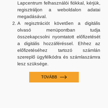
Lapcentrum felhasználói fiókkal, kérjük,
regisztráljon a weboldalon adatai
megadásával.
A regisztrációt követően a digitális
olvasó menüpontban tudja
összekapcsolni nyomtatott előfizetését
a digitális hozzáféréssel. Ehhez az
előfizetéséhez tartozó számlán
szereplő ügyfélkódra és számlaszámra
lesz szüksége.
TOVÁBB