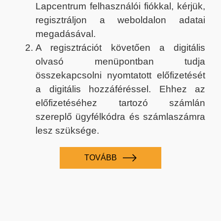
Lapcentrum felhasználói fiókkal, kérjük,
regisztráljon a weboldalon adatai
megadásával.
A regisztrációt követően a digitális
olvasó menüpontban tudja
összekapcsolni nyomtatott előfizetését
a digitális hozzáféréssel. Ehhez az
előfizetéséhez tartozó számlán
szereplő ügyfélkódra és számlaszámra
lesz szüksége.
TOVÁBB