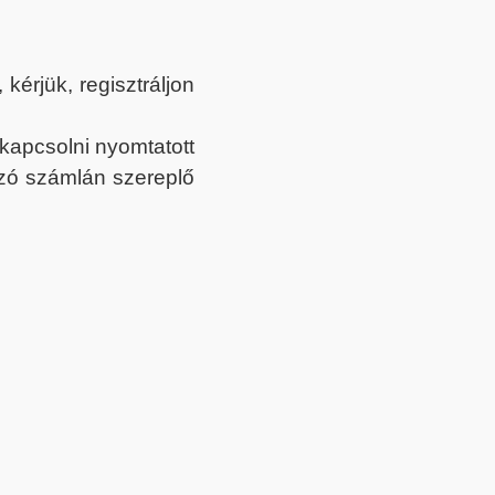
érjük, regisztráljon
ekapcsolni nyomtatott
tozó számlán szereplő