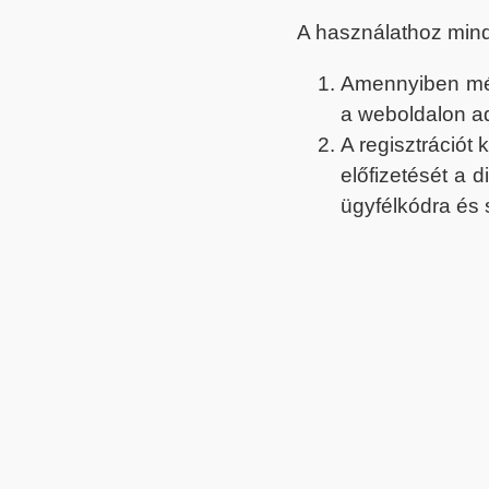
A használathoz min
Amennyiben még 
a weboldalon a
A regisztrációt
előfizetését a 
ügyfélkódra és