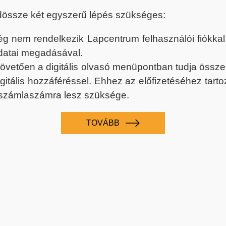
dössze két egyszerű lépés szükséges:
nem rendelkezik Lapcentrum felhasználói fiókkal, k
datai megadásával.
 követően a digitális olvasó menüpontban tudja össz
digitális hozzáféréssel. Ehhez az előfizetéséhez tar
 számlaszámra lesz szüksége.
TOVÁBB