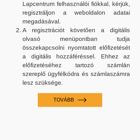
Lapcentrum felhasználói fiókkal, kérjük,
regisztráljon a weboldalon adatai
megadásával.
A regisztrációt követően a digitális
olvasó menüpontban tudja
összekapcsolni nyomtatott előfizetését
a digitális hozzáféréssel. Ehhez az
előfizetéséhez tartozó számlán
szereplő ügyfélkódra és számlaszámra
lesz szüksége.
TOVÁBB