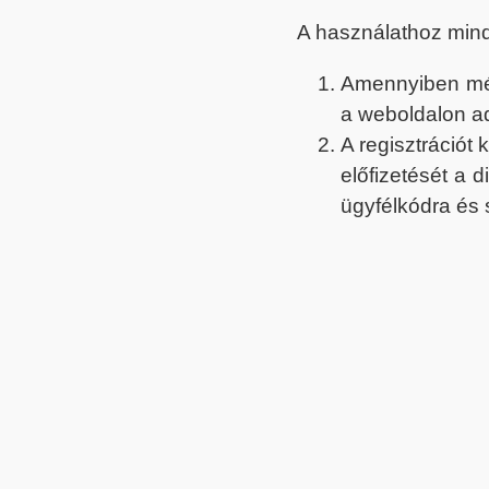
A használathoz min
Amennyiben még 
a weboldalon a
A regisztrációt
előfizetését a 
ügyfélkódra és