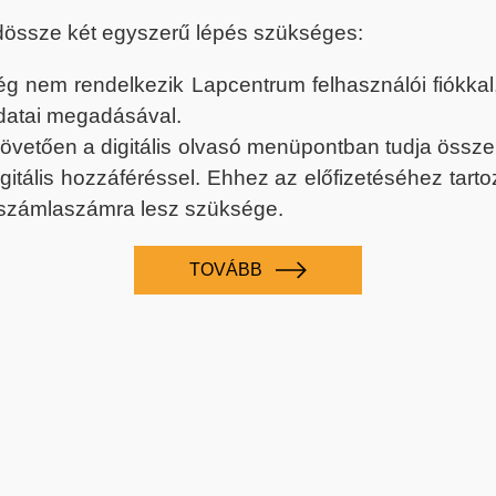
dössze két egyszerű lépés szükséges:
nem rendelkezik Lapcentrum felhasználói fiókkal, k
datai megadásával.
 követően a digitális olvasó menüpontban tudja össz
digitális hozzáféréssel. Ehhez az előfizetéséhez tar
 számlaszámra lesz szüksége.
TOVÁBB