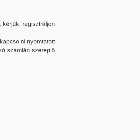
érjük, regisztráljon
ekapcsolni nyomtatott
tozó számlán szereplő