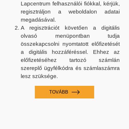
Lapcentrum felhasználói fiókkal, kérjük,
regisztráljon a weboldalon adatai
megadásával.
A regisztrációt követően a digitális
olvasó menüpontban tudja
összekapcsolni nyomtatott előfizetését
a digitális hozzáféréssel. Ehhez az
előfizetéséhez tartozó számlán
szereplő ügyfélkódra és számlaszámra
lesz szüksége.
TOVÁBB