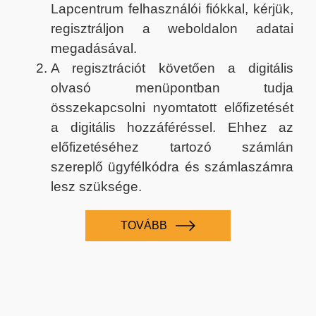
Lapcentrum felhasználói fiókkal, kérjük,
regisztráljon a weboldalon adatai
megadásával.
A regisztrációt követően a digitális
olvasó menüpontban tudja
összekapcsolni nyomtatott előfizetését
a digitális hozzáféréssel. Ehhez az
előfizetéséhez tartozó számlán
szereplő ügyfélkódra és számlaszámra
lesz szüksége.
TOVÁBB