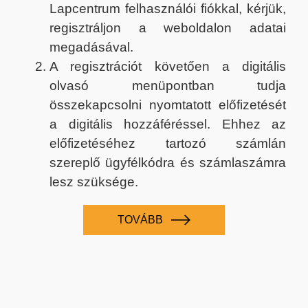
Lapcentrum felhasználói fiókkal, kérjük,
regisztráljon a weboldalon adatai
megadásával.
A regisztrációt követően a digitális
olvasó menüpontban tudja
összekapcsolni nyomtatott előfizetését
a digitális hozzáféréssel. Ehhez az
előfizetéséhez tartozó számlán
szereplő ügyfélkódra és számlaszámra
lesz szüksége.
TOVÁBB