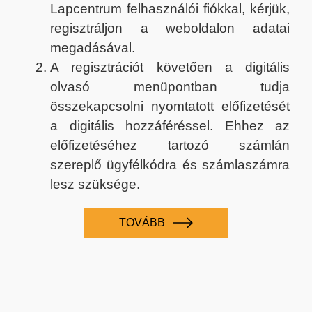
Lapcentrum felhasználói fiókkal, kérjük,
regisztráljon a weboldalon adatai
megadásával.
A regisztrációt követően a digitális
olvasó menüpontban tudja
összekapcsolni nyomtatott előfizetését
a digitális hozzáféréssel. Ehhez az
előfizetéséhez tartozó számlán
szereplő ügyfélkódra és számlaszámra
lesz szüksége.
TOVÁBB