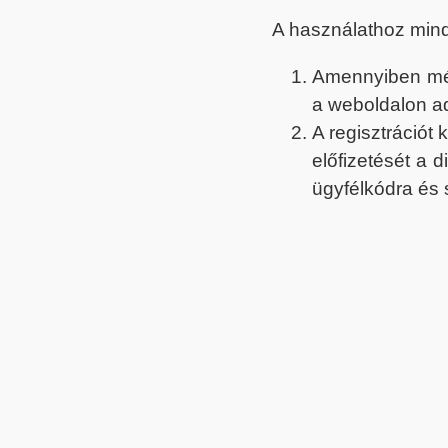
A használathoz min
Amennyiben még 
a weboldalon a
A regisztrációt
előfizetését a 
ügyfélkódra és