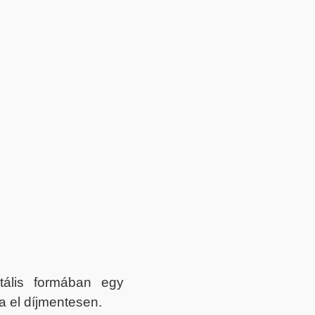
itális formában egy
a el díjmentesen.